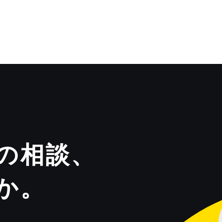
の相談、
か。