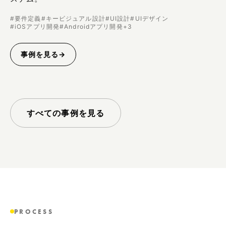
#
要件定義
#
キービジュアル設計
#
UI設計
#
UIデザイン
#
iOSアプリ開発
#
Androidアプリ開発
+
3
事例を見る
→
すべての事例を見る
PROCESS