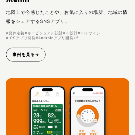
地図上で今感じたことや、お気に入りの場所、地域の情
報をシェアするSNSアプリ。
#
要件定義
#
キービジュアル設計
#
UI設計
#
UIデザイン
#
iOSアプリ開発
#
Androidアプリ開発
+
5
事例を見る
→