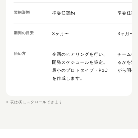
契約形態
準委任契約
準委任契
期間の目安
3ヶ月〜
3ヶ月〜
始め方
企画のヒアリングを行い、
チーム体
開発スケジュールを策定。
るかを決
最小のプロトタイプ・PoC
がら開発
を作成します。
※ 表は横にスクロールできます