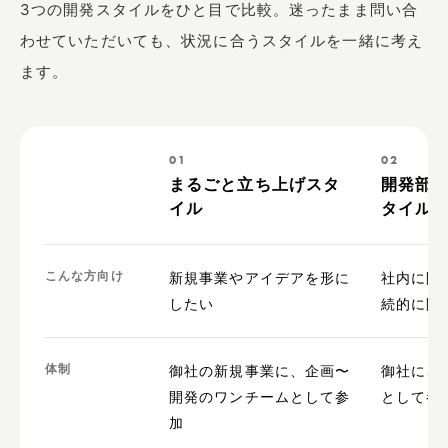
3つの開発スタイルをひと目で比較。迷ったまま問い合
わせていただいても、状況に合うスタイルを一緒に考え
ます。
01
02
まるごと立ち上げスタ
開発部
イル
タイル
こんな方向け
新規事業やアイデアを形に
社内に開
したい
続的に開
体制
御社の新規事業に、企画〜
御社に、
開発のワンチームとして参
として参
加